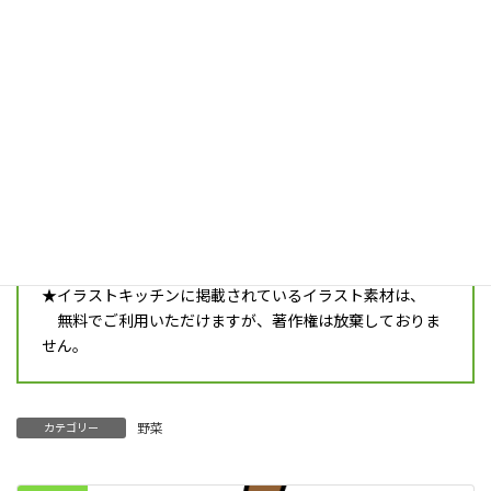
vegetables_b14_cucumber
ダウンロード
きゅうりのイラストです。
注意事項
★ご利用の際は必ず最新の
利用規約
をご確認ください。
ダウンロードすると同時に、利用規約に同意したとみな
します。
★イラストキッチンに掲載されているイラスト素材は、
無料でご利用いただけますが、著作権は放棄しておりま
せん。
野菜
カテゴリー