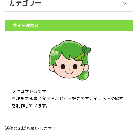
カテゴリー
野菜 (39)
サイト運営者
果物 (18)
魚介類 (12)
肉類 (6)
料理 (10)
その他食材 (32)
スイーツ (5)
飲み物 (8)
フクロマドカです。
調理器具 (16)
料理をする事と食べることが大好きです。イラストや絵本
乳幼児 (1)
を制作しています。
食育 (5)
月タイトル (4)
活動の応援お願いします！
フレーム (1)