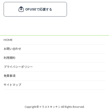
飾り文字 (1)
ライン (6)
マーク (2)
塗り絵 (3)
カード (4)
HOME
掲示物 (2)
お問い合わせ
春 (7)
夏 (11)
利用規約
秋 (6)
プライバシーポリシー
冬 (9)
免責事項
サイトマップ
Copyright © イラストキッチン All Rights Reserved.