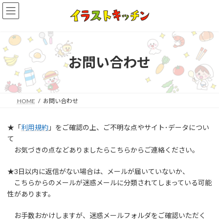
コ
ナ
ン
ビ
テ
ゲ
ン
ー
ツ
シ
へ
ョ
お問い合わせ
ス
ン
キ
に
ッ
移
プ
動
HOME
お問い合わせ
★「
利用規約
」をご確認の上、ご不明な点やサイト･データについ
て
お気づきの点などありましたらこちらからご連絡ください。
★3日以内に返信がない場合は、メールが届いていないか、
こちらからのメールが迷惑メールに分類されてしまっている可能
性があります。
お手数おかけしますが、迷惑メールフォルダをご確認いただく