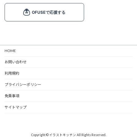
飾り文字 (1)
ライン (6)
マーク (2)
塗り絵 (3)
カード (4)
HOME
掲示物 (2)
お問い合わせ
春 (7)
夏 (11)
利用規約
秋 (6)
プライバシーポリシー
冬 (9)
免責事項
サイトマップ
Copyright © イラストキッチン All Rights Reserved.