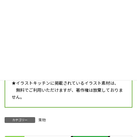
fruit_b18_persimmon
ダウンロード
柿のイラストです。
注意事項
★ご利用の際は必ず最新の
利用規約
をご確認ください。
ダウンロードすると同時に、利用規約に同意したとみな
します。
★イラストキッチンに掲載されているイラスト素材は、
無料でご利用いただけますが、著作権は放棄しておりま
せん。
果物
カテゴリー