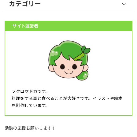
カテゴリー
野菜 (39)
サイト運営者
果物 (18)
魚介類 (12)
肉類 (6)
料理 (10)
その他食材 (32)
スイーツ (5)
飲み物 (8)
フクロマドカです。
調理器具 (16)
料理をする事と食べることが大好きです。イラストや絵本
乳幼児 (1)
を制作しています。
食育 (5)
月タイトル (4)
活動の応援お願いします！
フレーム (1)