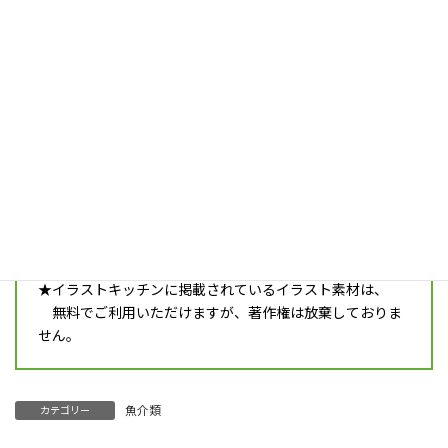
seafood_b04_salmon
ダウンロード
鮭の切り身のイラストです。
注意事項
★ご利用の際は必ず最新の
利用規約
をご確認ください。
ダウンロードすると同時に、利用規約に同意したとみな
します。
★イラストキッチンに掲載されているイラスト素材は、
無料でご利用いただけますが、著作権は放棄しておりま
せん。
魚介類
カテゴリー