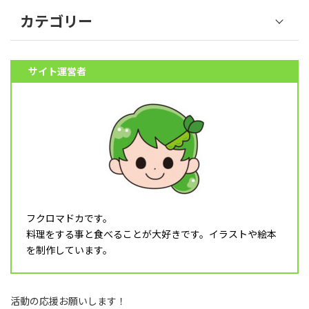
カテゴリー
野菜 (39)
サイト運営者
果物 (18)
魚介類 (12)
肉類 (6)
料理 (10)
その他食材 (32)
スイーツ (5)
飲み物 (8)
フクロマドカです。
調理器具 (16)
料理をする事と食べることが大好きです。イラストや絵本
乳幼児 (1)
を制作しています。
食育 (5)
月タイトル (4)
活動の応援お願いします！