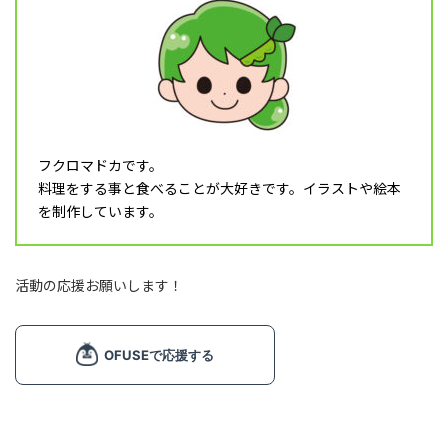
肉類 (6)
料理 (10)
その他食材 (32)
スイーツ (5)
飲み物 (8)
フクロマドカです。
調理器具 (16)
料理をする事と食べることが大好きです。イラストや絵本
乳幼児 (1)
を制作しています。
食育 (5)
月タイトル (4)
活動の応援お願いします！
フレーム (1)
飾り文字 (1)
ライン (6)
マーク (2)
塗り絵 (3)