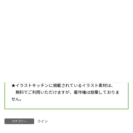
line_01_b03
ダウンロード
かわいい食器のラインイラストです。
注意事項
★ご利用の際は必ず最新の
利用規約
をご確認ください。
ダウンロードすると同時に、利用規約に同意したとみな
します。
★イラストキッチンに掲載されているイラスト素材は、
無料でご利用いただけますが、著作権は放棄しておりま
せん。
ライン
カテゴリー