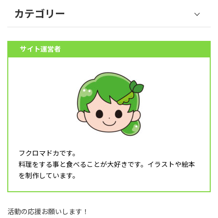
カテゴリー
野菜 (39)
サイト運営者
果物 (18)
魚介類 (12)
肉類 (6)
料理 (10)
その他食材 (32)
スイーツ (5)
飲み物 (8)
フクロマドカです。
調理器具 (16)
料理をする事と食べることが大好きです。イラストや絵本
乳幼児 (1)
を制作しています。
食育 (5)
月タイトル (4)
活動の応援お願いします！