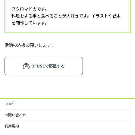
飲み物 (8)
フクロマドカです。
調理器具 (16)
料理をする事と食べることが大好きです。イラストや絵本
乳幼児 (1)
を制作しています。
食育 (5)
月タイトル (4)
活動の応援お願いします！
フレーム (1)
飾り文字 (1)
ライン (6)
マーク (2)
塗り絵 (2)
カード (4)
HOME
掲示物 (2)
お問い合わせ
春 (7)
夏 (11)
利用規約
秋 (6)