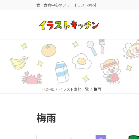
コ
ナ
食・食育中心のフリーイラスト素材
ン
ビ
テ
ゲ
ン
ー
ツ
シ
へ
ョ
ス
ン
キ
に
ッ
移
プ
動
HOME
イラスト素材一覧
梅雨
梅雨