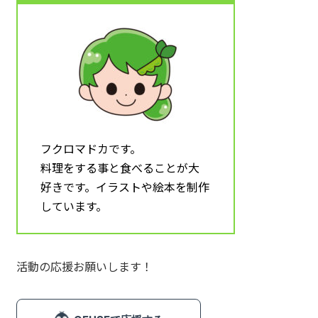
魚介類 (12)
肉類 (6)
料理 (10)
その他食材 (32)
スイーツ (5)
フクロマドカです。
飲み物 (8)
料理をする事と食べることが大
調理器具 (16)
好きです。イラストや絵本を制作
しています。
乳幼児 (1)
食育 (5)
月タイトル (4)
活動の応援お願いします！
フレーム (1)
飾り文字 (1)