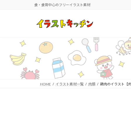
コ
ナ
食・食育中心のフリーイラスト素材
ン
ビ
テ
ゲ
ン
ー
ツ
シ
へ
ョ
ス
ン
キ
に
ッ
移
プ
動
HOME
イラスト素材一覧
肉類
鶏肉のイラスト【