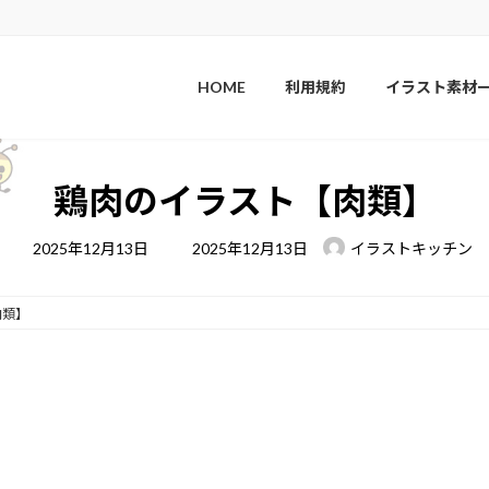
HOME
利用規約
イラスト素材
鶏肉のイラスト【肉類】
最
2025年12月13日
2025年12月13日
イラストキッチン
終
更
新
日
肉類】
時
: