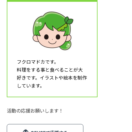
魚介類 (12)
肉類 (6)
料理 (10)
その他食材 (32)
スイーツ (5)
フクロマドカです。
飲み物 (8)
料理をする事と食べることが大
調理器具 (16)
好きです。イラストや絵本を制作
しています。
乳幼児 (1)
食育 (5)
月タイトル (4)
活動の応援お願いします！
フレーム (1)
飾り文字 (1)