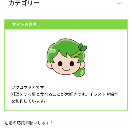
カテゴリー
野菜 (39)
サイト運営者
果物 (18)
魚介類 (12)
肉類 (6)
料理 (10)
その他食材 (32)
スイーツ (5)
飲み物 (8)
フクロマドカです。
調理器具 (16)
料理をする事と食べることが大好きです。イラストや絵本
乳幼児 (1)
を制作しています。
食育 (5)
月タイトル (4)
活動の応援お願いします！
フレーム (1)