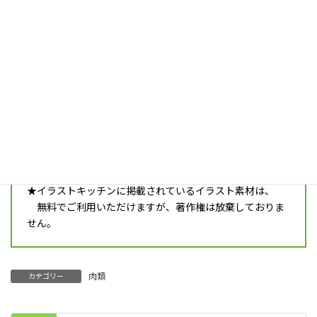
meat_b02_pork
ダウンロード
加工した豚肉のイラストです。
注意事項
★ご利用の際は必ず最新の
利用規約
をご確認ください。
ダウンロードすると同時に、利用規約に同意したとみな
します。
★イラストキッチンに掲載されているイラスト素材は、
無料でご利用いただけますが、著作権は放棄しておりま
せん。
肉類
カテゴリー